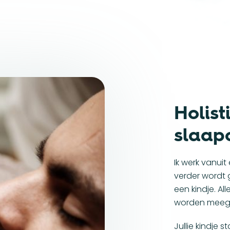
Holist
slaap
Ik werk vanuit
verder wordt 
een kindje. A
worden meege
Jullie kindje s