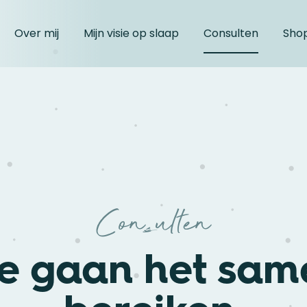
Over mij
Mijn visie op slaap
Consulten
Sho
Consulten
e gaan het sam