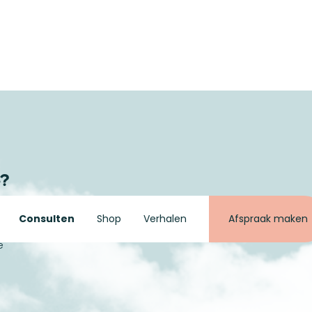
e?
ie
Consulten
Shop
Verhalen
Afspraak maken
l
e