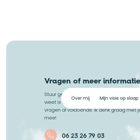
Vragen of meer informati
Stuur gerust en vrijblijvend een bericht. W
Over mij
Mijn visie op slaap
weet is het beantwoorden van een aanta
vragen al voldoende. Ik denk graag met j
mee!
06 23 26 79 03