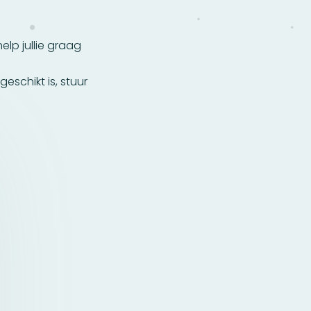
help jullie graag
eschikt is, stuur