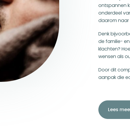
ontspannen ki
onderdeel van 
daarom naar a
Denk bijvoorb
de familie- e
klachten? Hoe 
wensen als o
Door dit comp
aanpak die echt
Lees mee