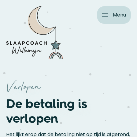
Menu
Home
Over mij
Mijn visie op slaap
Consulten
Shop
Verlopen
Verhalen
De betaling is
verlopen
Het lijkt erop dat de betaling niet op tijd is afgerond.